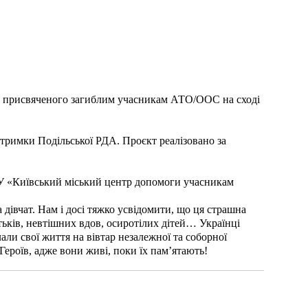
и», присвяченого загиблим учасникам АТО/ООС на сході
дтримки Подільської РДА. Проєкт реалізовано за
БУ «Київський міський центр допомоги учасникам
а дівчат. Нам і досі тяжко усвідомити, що ця страшна
тьків, невтішних вдов, осиротілих дітей… Українці
и свої життя на вівтар незалежної та соборної
Героїв, адже вони живі, поки їх пам’ятають!