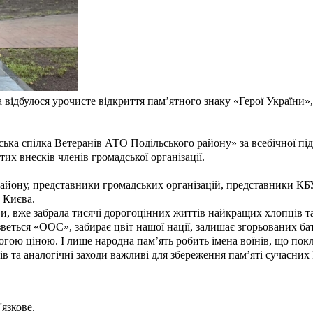
а відбулося урочисте відкриття пам’ятного знаку «Герої Україн
ська спілка Ветеранів АТО Подільського району» за всебічної пі
их внесків членів громадської організації.
 району, представники громадських організацій, представники К
 Києва.
ави, вже забрала тисячі дорогоцінних життів найкращих хлопців т
веться «ООС», забирає цвіт нашої нації, залишає згорьованих ба
гою ціною. І лише народна пам’ять робить імена воїнів, що поклал
ів та аналогічні заходи важливі для збереження пам’яті сучасних 
язкове.