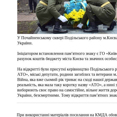
У Почайненському сквері Подільського району м.Києв
України.
Ініціатором встановлення пам‘ятного знаку є ГО «Київ
рахунок коштів бюджету міста Києва та значних особист
На відкритті були присутні керівництво Подільського
АТО», міські депутати, родини загиблих та ветерани м.
Війна, яка вже сьомий рік триває на сході нашої держ
реальність, яка мала таку коротку назву «АТО», а нині з
виборюють своє право на самостійне, вільне життя доро
України, безсмертними. Тому відкриття пам’ятних знак
При використанні матеріалів посилання на КМДА обов'