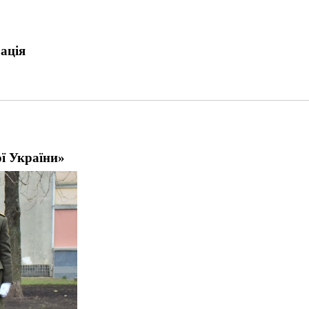
ація
ої України»