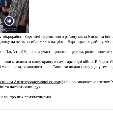
 мікрорайоні Бортничі Дарницького району міста Києва, за ініціа
ошку на честь загиблих 33-х патріотів Дарницького району міс
ння Пам’ятної Дошки за участі прихожан церкви, родин полеглих Г
вились захищати нашу країну в самі гарячі дні війни. В боротьбі
ні міста і села, за кожного з нас. Вони захищали нашу рідну зем
асникам Антитерористичної операції
» щиро завдячує колективу Хр
йні та патріотичний дух.
ки ми про них пам'ятатимемо!
../