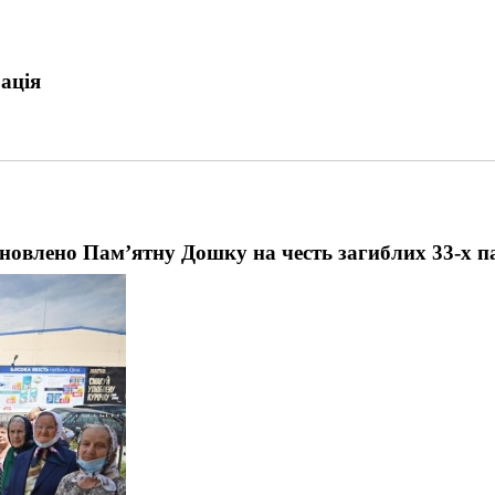
ація
новлено Пам’ятну Дошку на честь загиблих 33-х п