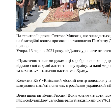
На території церкви Святого Миколая, що знаходиться у
на благодійні кошти прихожан встановлено Пам’ятну Д
прапор.
Учора, 13 червня 2021 року, відбулося урочисте освяче
«Практично з голими руками ці хоробрі чоловіки відпра
віддали свої яскраві життя за нашу країну, за наші мир
та кохати…» - зазначив настоятель Храму.
Колектив КБУ «
Київський міський центр допомоги уч
шанування пам’яті полеглих в російсько-українській ві
Вічна шана загиблим Героям! Вони житимуть доти, до
http://cerkvasm.kiev.ua/vichna-pamyat-zaxisnikam-ukra%d1.