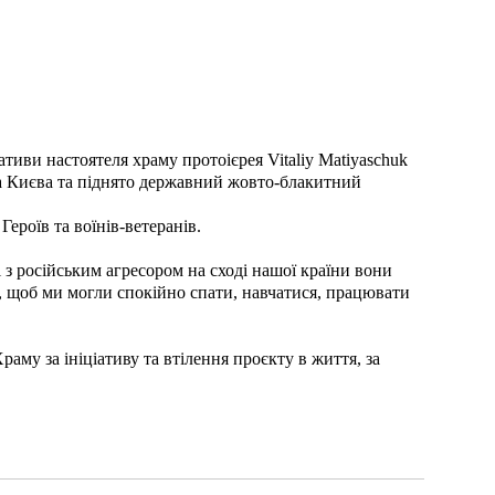
тиви настоятеля храму протоієрея Vitaliy Matiyaschuk
та Києва та піднято державний жовто-блакитний
ероїв та воїнів-ветеранів.
 з російським агресором на сході нашої країни вони
лю, щоб ми могли спокійно спати, навчатися, працювати
аму за ініціативу та втілення проєкту в життя, за