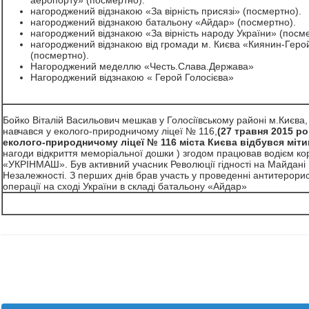
аеропорту» (посмертно).
нагороджений відзнакою «За вірність присязі» (посмертно).
нагороджений відзнакою батальону «Айдар» (посмертно).
нагороджений відзнакою «За вірність народу України» (посме
нагороджений відзнакою від громади м. Києва «Киянин-Геро
(посмертно).
Нагороджений меделлю «Честь.Слава.Держава»
Нагороджений відзнакою « Герой Голосієва»
Бойко Віталій Васильович мешкав у Голосіївському районі м.Києва,
навчався у еколого-природничому ліцеї № 116,
(
27 травня 2015 ро
еколого-природничому ліцеї № 116 міста Києва відбувся міти
нагоди відкриття меморіальної дошки ) згодом працював водієм ко
«УКРІНМАШ». Був активний учасник Революції гідності на Майдані
Незалежності. З перших днів брав участь у проведенні антитерори
операції на сході України в складі батальону «Айдар»