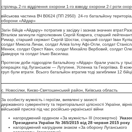
стрілець 2-го відділення охорони 1-го взводу охорони 2-ї роти охор
військова частина ВЧ В0624 (ПП 2950) 24-го батальйону територіа
оборони «Айдар»
Загін бійців «Айдару» потрапив у засідку і зазнав значних втрат.Раз
Віталієм загинули підполковник Сергій Коврига, старший лейтенант
Римар, старший сержант Сергій Шостак, старший солдат Іван Кулі
солдат Микола Личак, солдат Алієв Іолчу Афі-Огли, солдат Станісл
Менюк, солдат Орест Квач, солдат Михайло Вербовий, солдат Ол
Давидчук та солдат Ілько Василаш.
Протягом доби підрозділи батальйону «Айдар» брали участь у трьо
операціях під Луганськом — Лутугине, Успенка та Георгіївка. В кожні
груп були втрати. Всього батальйон втратив тоді загиблими 12 бійці
с. Новосілки, Києво-Святошинський район, Київська область
За особисту мужність і героїзм, виявлені у захисті
державного суверенітету та територіальної цілісності України, вірні
військовій присязі під час російсько-української війни
нагороджений орденом «За мужність» III (посмертно)
Указо
Президента України № 365/2015 від 28 червня 2015 року
нагороджений нагрудним знаком «За оборону Луганського