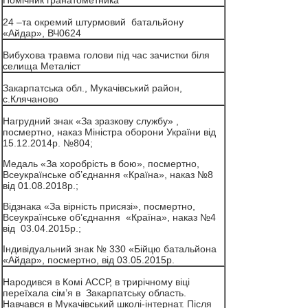
Помічник гранатометника
24 –та окремий штурмовий батальйону
«Айдар», ВЧ0624
Вибухова травма голови під час зачистки біля
селища Металіст
Закарпатська обл., Мукачівський район,
с.Клячаново
Нагрудний знак «За зразкову службу» ,
посмертно, наказ Міністра оборони України від
15.12.2014р. №804;
Медаль «За хоробрість в бою», посмертно,
Всеукраїнське об’єднання «Країна», наказ №8
від 01.08.2018р.;
Відзнака «За вірність присязі», посмертно,
Всеукраїнське об’єднання «Країна», наказ №4
від 03.04.2015р.;
Індивідуальний знак № 330 «Бійцю батальйона
«Айдар», посмертно, від 03.05.2015р.
Народився в Комі АССР, в трирічному віці
переїхала сім’я в Закарпатську область.
Навчався в Мукачівський школі-інтернат. Після