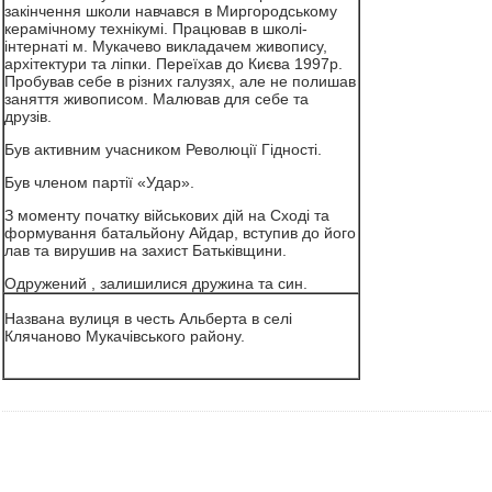
закінчення школи навчався в Миргородському
керамічному технікумі. Працював в школі-
інтернаті м. Мукачево викладачем живопису,
архітектури та ліпки. Переїхав до Києва 1997р.
Пробував себе в різних галузях, але не полишав
заняття живописом. Малював для себе та
друзів.
Був активним учасником Революції Гідності.
Був членом партії «Удар».
З моменту початку військових дій на Сході та
формування батальйону Айдар, вступив до його
лав та вирушив на захист Батьківщини.
Одружений , залишилися дружина та син.
Названа вулиця в честь Альберта в селі
Клячаново Мукачівського району.