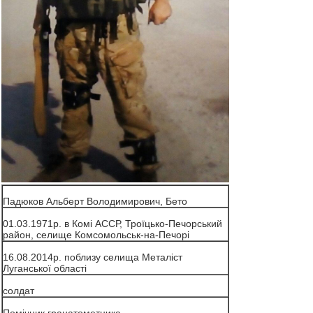
Падюков Альберт Володимирович, Бето
01.03.1971р. в Комі АССР, Троїцько-Печорський
район, селище Комсомольськ-на-Печорі
16.08.2014р. поблизу селища Металіст
Луганської області
солдат