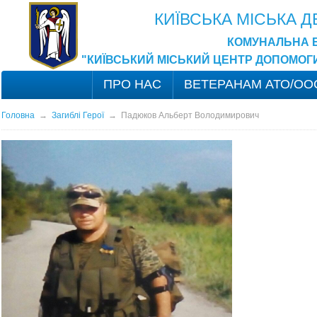
КИЇВСЬКА МІСЬКА 
КОМУНАЛЬНА 
"КИЇВСЬКИЙ МІСЬКИЙ ЦЕНТР ДОПОМОГ
ПРО НАС
ВЕТЕРАНАМ АТО/ОО
Головна
→
Загиблі Герої
→
Падюков Альберт Володимирович