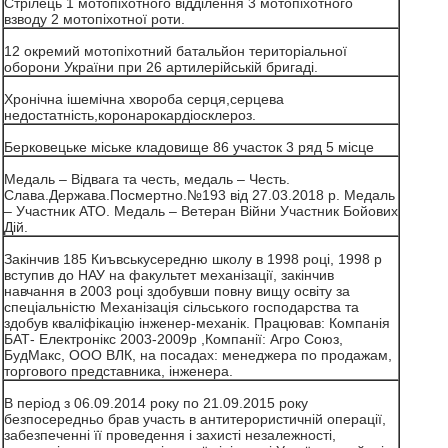
Стрілець 1 мотопіхотного відділення 3 мотопіхотного
взводу 2 мотопіхотної роти.
12 окремий мотопіхотний батальйон територіальної
оборони України при 26 артилерійській бригаді.
Хронічна ішемічна хвороба серця,серцева
недостатність,коронарокардіосклероз.
Берковецьке міське кладовище 86 участок 3 ряд 5 місце
Медаль – Відвага та честь, медаль – Честь.
Слава.Держава.Посмертно.№193 від 27.03.2018 р. Медаль
– Участник АТО. Медаль – Ветеран Війни Участник Бойових
Дій.
Закінчив 185 Киъвськусередню школу в 1998 році, 1998 р
вступив до НАУ на факультет механізації, закінчив
навчання в 2003 році здобувши повну вищу освіту за
спеціальністю Механізація сільського господарства та
здобув кваліфікацію інженер-механік. Працював: Компанія
БАТ- Електронікс 2003-2009р ,Компанії: Агро Союз,
БудМакс, ООО ВЛК, на посадах: менеджера по продажам,
торгового представника, інженера.
В період з 06.09.2014 року по 21.09.2015 року
безпосередньо брав участь в антитерористичній операції,
забезпеченні її проведення і захисті незалежності,