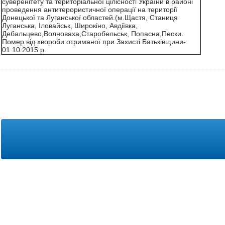
суверенітету та територіальної цілісності України в районі
проведення антитерористичної операції на території
Донецької та Луганської областей.(м.Щастя, Станиця
Луганська, Іловайськ, Широкіно, Авдіївка,
Дебальцево,Волноваха,Старобельськ, Попасна,Пески.
Помер від хвороби отриманої при Захисті Батьківщини-
01.10.2015 р.