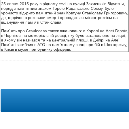
25 липня 2015 року в рідному селі на вулиці Захисників Відчизни,
поряд з пам`ятним знаком Герою Раданського Союзу, було
урочисто відкрито пам`ятний знак Ковтуну Станіславу Григоровичу,
де, щорічно в роковини смерті проводиться мітинг-реквієм на
вшанування пам`яті Станіслава.
Пам`ять про Станіслава також вшановано: в Коропі на Алеї Героїв,
в Чернігові на меморіальній дошці, яку було встановлено на ліцеї,
в якому він навчався та на центральній площі, в Дніпрі на Алеї
Пам`яті загиблих в АТО на пам`ятному знаці про бій в Шахтарську,
в Києві в музеї при будинку офіцерів.