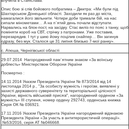
влучила в Станіслава.
Опис бою зі слів бойового побратима – Дмитра: «Ми були під
Шахтарськом Донецької області. Заходили як раз до міста,
намагалися його звільнити. Чотири доби тримали бій, на нас
сипали мінометами… А на п`ятий день почали відступати.
Нарвались на блок-пост, на засідку. Стас виліз по пояс з танку, щоб
поміняти короб на СВТ, стрічку з патронами. Уже поставив,
перезарядив. І тут у шию йому поцілив снайпер… Він загинув
одразу, без мук. Сталося це 31 липня близько 7-мої ранку».
с. Атюша, Чернігівської області
29.07.2014 Нагороджений пам`ятним знаком «За воїнську
доблесть» Міністерством Оборони України
Посмертно :
14.11.2014 Указом Президента України № 873/2014 від 14
листопада 2014 р., "За особисту мужність і героїзм, виявлені у
захисті державного суверенітету та територіальної цілісності
України, вірність військовій присязі", нагороджений орденом «За
мужність» III ступеня, номер ордену 292743, орденська книжка
Серія ОК № 036921.
17.11.2016 Указом Президента України нагороджений відзнакою
Президента України «За участь в антитерористичній операції».
№53/2016, серія АТ №046668.