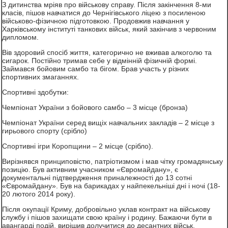
З дитинства мріяв про військову справу. Після закінчення 8-ми
класів, пішов навчатися до Чернігівського ліцею з посиленою
військово-фізичною підготовкою. Продовжив навчання у
Харківському інституті танкових військ, який закінчив з червоним
дипломом.
Вів здоровий спосіб життя, категорично не вживав алкоголю та
сигарок. Постійно тримав себе у відмінній фізичній формі.
Займався бойовим самбо та бігом. Брав участь у різних
спортивних змаганнях.
Спортивні здобутки:
Чемпіонат України з бойового самбо – 3 місце (бронза)
Чемпіонат України серед вищіх навчальних закладів – 2 місце з
гирьового спорту (срібло)
Спортивні ігри Коропщини – 2 місце (срібло).
Вирізнявся принциповістю, патріотизмом і мав чітку громадянську
позицію. Був активним учасником «Євромайдану», є
документальні підтвердження приналежності до 13 сотні
«Євромайдану». Був на барикадах у найпекельніші дні і ночі (18-
20 лютого 2014 року).
Після окупації Криму, добровільно уклав контракт на військову
службу і пішов захищати свою країну і родину. Бажаючи бути в
авангарді подій, вирішив долучитися до десантних військ.