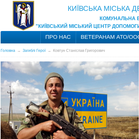
КИЇВСЬКА МІСЬКА 
КОМУНАЛЬНА 
"КИЇВСЬКИЙ МІСЬКИЙ ЦЕНТР ДОПОМОГ
ПРО НАС
ВЕТЕРАНАМ АТО/ОО
Головна
→
Загиблі Герої
→
Ковтун Станіслав Григорович