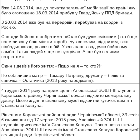
Вже 14.03.2014, ще до початку загальної мобілізації по країні яку
було оголошено 18.03.2014 прибув у Гвардійськ у ППД бригади.
З 20.03.2014 вже був на передовій, перебував на кордоні з
Росією.
Спогади бойового побратима: «Стас був дуже сміливим (хто б ще
насмілився у бою міняти короб). Був веселим, відкритим, всіх
підбадьорював, рвався в бій. Увесь наш взвод учив бойовому
самбо. Таких людей я ще не зустрічав. А ще був великим
патріотом».
Один з девізів його життя: «Якщо не я – то хто?!»
По собі лишив матір – Тамару Петрівну, дружину – Лілію та
синочка – Остапчика (2013 року народженя).
4 грудня 2014 року на приміщенні Атюшівської ЗОШ І-ІІІ ступенів
Коропського району Чернігівської області відкрито меморіальну
дошку. Цього ж дня в шкільному музеї відкритий куточок пам`яті
Станіслава Ковтуна.
Рішенням Коропської районної ради Чернігівської області, 33 сесія
6 скликання від 17 червня 2015 року, Атюшівській ЗОШ І-ІІІ
ступенів присвоєне ім`я Станіслава Ковтуна. Повна назва школи:
Атюшівська ЗОШ І-ІІІ ступенів імені Станіслава Ковтуна Коропської
селищної ради Чернігівської області.