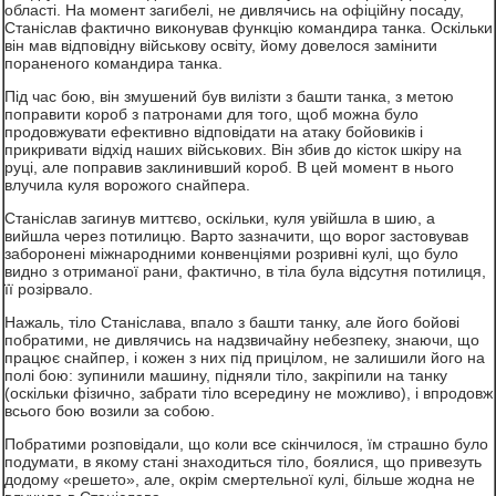
області. На момент загибелі, не дивлячись на офіційну посаду,
Станіслав фактично виконував функцію командира танка. Оскільки
він мав відповідну військову освіту, йому довелося замінити
пораненого командира танка.
Під час бою, він змушений був вилізти з башти танка, з метою
поправити короб з патронами для того, щоб можна було
продовжувати ефективно відповідати на атаку бойовиків і
прикривати відхід наших військових. Він збив до кісток шкіру на
руці, але поправив заклинивший короб. В цей момент в нього
влучила куля ворожого снайпера.
Станіслав загинув миттєво, оскільки, куля увійшла в шию, а
вийшла через потилицю. Варто зазначити, що ворог застовував
заборонені міжнародними конвенціями розривні кулі, що було
видно з отриманої рани, фактично, в тіла була відсутня потилиця,
її розірвало.
Нажаль, тіло Станіслава, впало з башти танку, але його бойові
побратими, не дивлячись на надзвичайну небезпеку, знаючи, що
працює снайпер, і кожен з них під прицілом, не залишили його на
полі бою: зупинили машину, підняли тіло, закріпили на танку
(оскільки фізично, забрати тіло всередину не можливо), і впродовж
всього бою возили за собою.
Побратими розповідали, що коли все скінчилося, їм страшно було
подумати, в якому стані знаходиться тіло, боялися, що привезуть
додому «решето», але, окрім смертельної кулі, більше жодна не