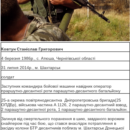
Ковтун Станіслав Григорович
4 березня 1986р., с. Атюша, Чернігівської області
31 липня 2014р., м. Шахтарськ
солдат
Заступник командира бойової машини навідник оператор
праршутно-десантної роти парашутно-десантного батальйону
25-а окрема повітрянодесантна Дніпропетровська бригада(25
ОПДБр), військова частина А 1126, 2 парашутно-десантний взвод,
2 парашутно-десантної рота, 1 парашутно-десантного батальйон.
Загинув від смертельного поранення в шию, завданого ворожим
снайпером під час бою, що стався внаслідок потрапляння в
засідку колони БТР десантників поблизу м. Шахтарськ Донецької