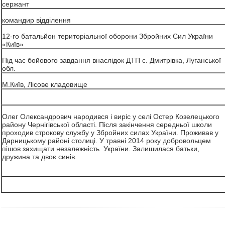
сержант
командир відділення
12-го батальйон територіальної оборони Збройних Сил України
«Київ»
Під час бойового завдання внаслідок ДТП с. Дмитрівка, Луганської
обл.
М.Київ, Лісове кладовище
Олег Олександрович народився і виріс у селі Остер Козелецького
району Чернігівської області. Після закінчення середньої школи
проходив строкову службу у Збройних силах України. Проживав у
Дарницькому районі столиці. У травні 2014 року добровольцем
пішов захищати незалежність України. Залишилася батьки,
дружина та двоє синів.