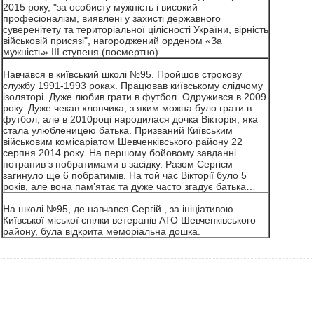
2015 року, "за особисту мужність і високий
професіоналізм, виявлені у захисті державного
суверенітету та територіальної цілісності України, вірність
військовій присязі", нагороджений орденом «За
мужність» III ступеня (посмертно).
Навчався в київський школі №95. Пройшов строкову
службу 1991-1993 роках. Працював київському слідчому
ізоляторі. Дуже любив грати в футбол. Одружився в 2009
року. Дуже чекав хлопчика, з яким можна було грати в
футбол, але в 2010році народилася дочка Вікторія, яка
стала улюбленицею батька. Призваний Київським
військовим комісаріатом Шевченківського району 22
серпня 2014 року. На першому бойовому завданні
потрапив з побратимами в засідку. Разом Сергієм
загинуло ще 6 побратимів. На той час Вікторії було 5
років, але вона пам’ятає та дуже часто згадує батька…
На школі №95, де навчався Сергій , за ініціативою
Київської міської спілки ветеранів АТО Шевченківського
району, була відкрита меморіальна дошка.