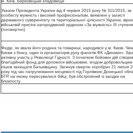
м. Київ, Берковецьке кладовище
Указом Президента України від 4 червня 2015 року № 311/2015, за
особисту мужність і високий професіоналізм, виявлені у захисті
державного суверенітету та територіальної цілісності України, вірні
військовій присязі нагороджений орденом «За мужність» III ступен
(посмертно).
Федір, як звала його родина та товариші, народився у м. Києві. Че
Києва з боксу, один із організаторів руху фанатів ФК «Динамо». Бр
активну участь у Революції Гідності. З початком бойових дій створи
благодійний фонд для допомоги військовим, згодом добровольцем
пішов захищати Батьківщину. Загинув смертю хоробрих 21 липня 
року під час патрулювання місцевості під Горлівкою Донецької обла
БТР, на якому пересувалися бійці, був обстріляний із засідки на
блокпосту