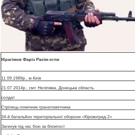
Ібрагімов Фаріз Расім-огли
11.09.1989р., м.Київ
21.07 2014р., смт. Неліпівка, Донецька область.
солдат
Стрілець-помічник гранатометника
34-й батальйон територіальної оборони «Кіровоград-2»
Загинув під час бою за блокпост