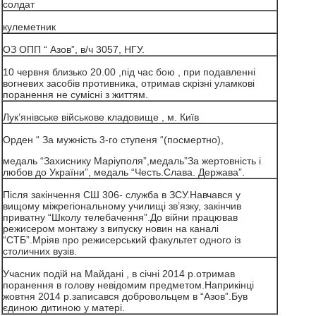
солдат
кулеметник
ОЗ ОПП “ Азов”, в/ч 3057, НГУ.
10 червня близько 20.00 ,під час бою , при подавленні
вогневих засобів противника, отримав скрізні уламкові
поранення не сумісні з життям.
Лук’янівське військове кладовище , м. Київ
Орден “ За мужність 3-го ступеня “(посмертно),
медаль “Захиснику Маріуполя”,медаль”За жертовність і
любов до України”, медаль “Честь.Слава. Держава”.
Після закінчення СШ 306- служба в ЗСУ.Навчався у
вищому міжрегіональному училищі зв’язку, закінчив
приватну “Школу телебачення”.До війни працював
режисером монтажу з випуску новин на каналі
“СТБ”.Мріяв про режисерський факультет одного із
столичних вузів.
Учасник подій на Майдані , в січні 2014 р.отримав
поранення в голову невідомим предметом.Наприкінці
жовтня 2014 р.записався добровольцем в “Азов”.Був
єдиною дитиною у матері.