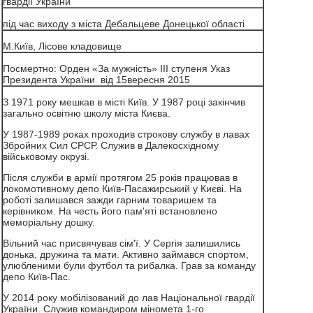
гвардії України
під час виходу з міста Дебальцеве Донецької області
М.Київ, Лісове кладовище
Посмертно: Орден «За мужність» III ступеня Указ
Президента України від 15вересня 2015
З 1971 року мешкав в місті Київ. У 1987 році закінчив
загально освітню школу міста Києва.
У 1987-1989 роках проходив строкову службу в лавах
Збройних Сил СРСР. Служив в Далекосхідному
військовому окрузі.
Після служби в армії протягом 25 років працював в
локомотивному депо Київ-Пасажирський у Києві. На
роботі залишався зажди гарним товаришем та
керівником. На честь його пам'яті встановлено
меморіальну дошку.
Вільний час присвячував сім'ї. У Сергія залишились
донька, дружина та мати. Активно займався спортом,
улюбленими були футбол та рибалка. Грав за команду
депо Київ-Пас.
У 2014 року мобілізований до лав Національної гвардії
України. Служив командиром міномета 1-го