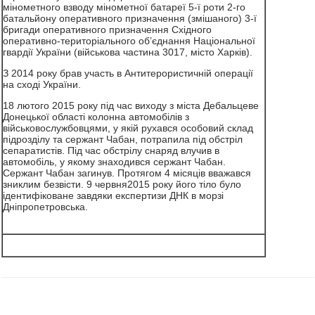
мінометного взводу мінометної батареї 5-ї роти 2-го
батальйону оперативного призначення (змішаного) 3-ї
бригади оперативного призначення Східного
оперативно-територіального об’єднання Національної
гвардії України (військова частина 3017, місто Харків).
З 2014 року брав участь в Антитерористичній операції
на сході України.
18 лютого 2015 року під час виходу з міста Дебальцеве
Донецької області колонна автомобілів з
військовослужбовцями, у якій рухався особовий склад
підрозділу та сержант Чабан, потрапила під обстріл
сепаратистів. Під час обстрілу снаряд влучив в
автомобіль, у якому знаходився сержант Чабан.
Сержант Чабан загинув. Протягом 4 місяців вважався
зниклим безвісти. 9 червня2015 року його тіло було
ідентифіковане завдяки експертизи ДНК в морзі
Дніпропетровська.