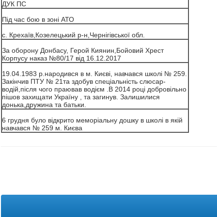
ДУК ПС
Під час бою в зоні АТО
с. Крехаїв,Козелецький р-н,Чернігівської обл.
За оборону Донбасу, Герой Киянин,Бойовий Хрест
Корпусу наказ №80/17 від 16.12.2017
19.04.1983 р.народився в м. Києві, навчався школі № 259.
Закінчив ПТУ № 21та здобув спеціальність слюсар-
водій,після чого праював водієм .В 2014 році добровільно
пішов захищати Україну , та загинув. Залишилися
донька,дружина та батьки.
6 грудня було відкрито меморіальну дошку в школі в якій
навчався № 259 м. Києва