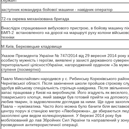
сержант
заступник командира бойової машини - навідник оператор
72-га окрема механізована бригада
Внаслідок спрацювання вибухового пристрою, в бойову машину пі
БМП-2 встановленого на дорозі на маршруті руху колони військово
техніки
М.Київ, Берковецьке кладовище
Указом Президента України № 747/2014 від 29 вересня 2014 року 
особисту мужність і героїзм, виявлені у захисті державного суверен
територіальної цілісностіУкраїни, нагороджений орденом «За мужніс
ступеня (посмертно)
Павло Миколайович народився у с. Рибинську Корюківського райо
Чернігівської області. Після закінчення школи пройшов строкову сл
здобув військову спеціальність стрільця-навідника. Після звільненн
запас працював у Києві на виробництві. Його згадують як веселого,
товариського хлопця, який завжди був готовий прийти на допомогу
любив тварин, із задоволенням доглядав за ними. Ще одне захопл
Павла – нумізматика. Часто його можна було бачити біля виставко
центру поруч зі станцією метро «Лівобережна», де збираються люд
захоплені цим видом колекціонування. У березні 2014 року був
мобілізований до лав Збройних Сил України та направлений у зону
проведення антитерористичної операції.