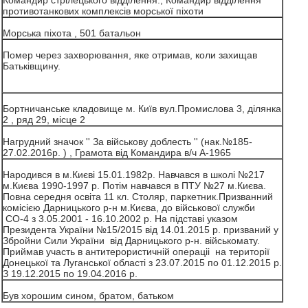
Командир стрілецького відділення., Командир відділення
противотанкових комплексів морської піхоти
Морська піхота , 501 батальон
Помер через захворювання, яке отримав, коли захищав
Батьківщину.
Бортничанське кладовище м. Київ вул.Промислова 3, ділянка
2 , ряд 29, місце 2
Нагрудний значок '' За військову доблесть '' (нак.№185-
27.02.2016р. ) , Грамота від Командира в/ч А-1965
Народився в м.Києві 15.01.1982р. Навчався в школі №217
м.Києва 1990-1997 р. Потім навчався в ПТУ №27 м.Києва.
Повна середня освіта 11 кл. Столяр, паркетник.Призванний
комісією Дарницького р-н м.Києва, до військової служби
СО-4 з 3.05.2001 - 16.10.2002 р. На підставі указом
Президента України №15/2015 від 14.01.2015 р. призваний у
Збройни Сили України від Дарницького р-н. військомату.
Приймав участь в антитерористичній операціі на території
Донецької та Луганської області з 23.07.2015 по 01.12.2015 р.
З 19.12.2015 по 19.04.2016 р.
Був хорошим сином, братом, батьком