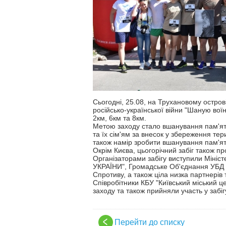
Сьогодні, 25.08, на Трухановому острові
російсько-української війни "Шаную воїні
2км, 6км та 8км.
Метою заходу стало вшанування пам'яті
та їх сім'ям за внесок у збереження тери
також намір зробити вшанування пам'ят
Окрім Києва, цього
річний забіг також пр
Організаторами забігу виступили Мініс
УКРАЇНИ", Громадське Об'єднання УБД
Спротиву, а також ціла низка партнерів 
Співробітники КБУ "Київський міський 
заходу та також прийняли участь у забіг
Перейти до списку