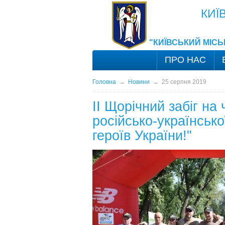
КИЇ
"КИЇВСЬКИЙ МІС
ПРО НАС
Головна
→
Новини
→
25 серпня 2019
ІІ Щорічний забіг на
російсько-українсько
героїв України!"