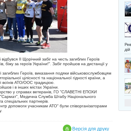
Рев
дій
 відбувся ІІ Щорічний забіг на честь загиблих Героїв
в, біжу за героїв України!". Забіг пройшов на дистанції у
 загиблих Героїв, виказання подяки військовослужбовцям
торіальної цілісності та національної гідності країни, а
і воїнів АТО/ООС традицією.
ойшов і в інших містах України.
терство у справах ветеранів, ГО "СЛАВЕТНІ ЕПОХИ
 "Сармат", Медична Служба Штабу Національного
та спеціальних партнерів.
центр допомоги учасникам АТО" були співорганізаторами
у.
Версiя для друку